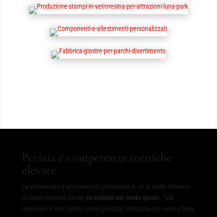
Perizia e competenze tecniche
elevate
La vetroresina è un materiale particolare e, se si vuole ottenere
un buon risultato finale,
va trattato nel modo giusto
. Tale
materiale è noto anche come plastica rinforzata con vetro o fibra