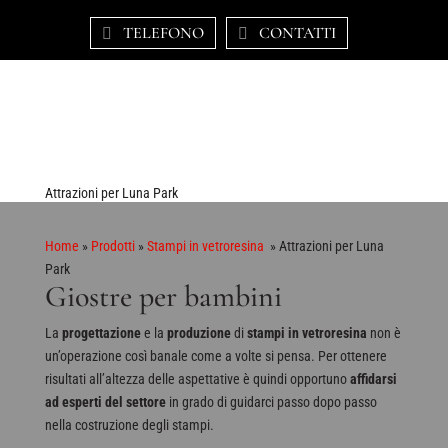
TELEFONO
CONTATTI
Attrazioni per Luna Park
Home
»
Prodotti
»
Stampi in vetroresina
»
Attrazioni per Luna
Park
Giostre per bambini
La
progettazione
e la
produzione
di
stampi in vetroresina
non è
un’operazione così banale come a volte si pensa. Per ottenere
risultati all’altezza delle aspettative è quindi opportuno
affidarsi
ad esperti del settore
in grado di guidarci passo dopo passo
nella costruzione degli stampi.