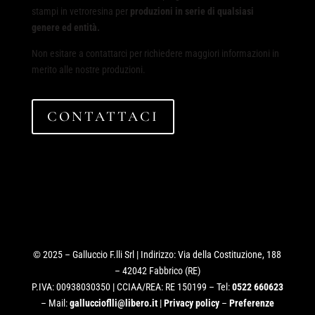
stampi in vetroresina per
produzioni in serie di qualsiasi
genere ed entità.
Non esitare a contattarci per richiedere maggiori informazioni in
merito alle nostre produzioni.
CONTATTACI
© 2025 – Galluccio F.lli Srl | Indirizzo: Via della Costituzione, 188
– 42042 Fabbrico (RE)
P.IVA: 00938030350 | CCIAA/REA: RE 150199 – Tel:
0522 660623
– Mail:
galluccioflli@libero.it
|
Privacy policy
–
Preferenze